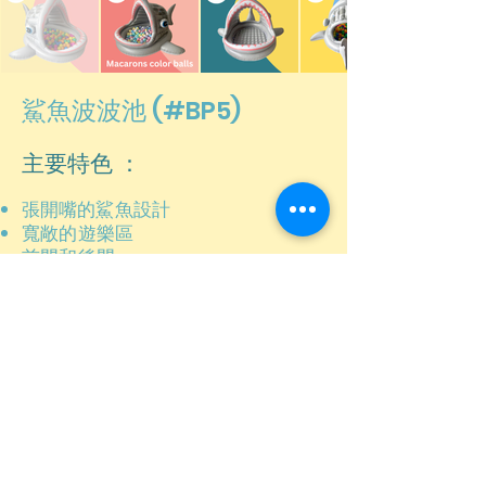
鯊魚波波池 (#BP5)
主要特色 ：
張開
嘴的
鯊魚設計
寬敞的遊樂區
前門和
後門
包含
200 個
彩色球
- 尺寸：198 寬 x 201 長 x 109 高
（厘米）
- 年齡：1 歲以上
港幣580元/3小時
(馬卡龍色波波+港幣50)