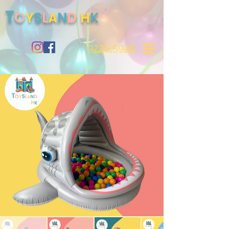
T
O
S
Y
L
N
D
H
K
A
9229 5946