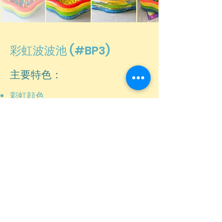
彩虹波波池 (#BP3)
主要特色：
彩虹顔色
星形
設計
內含 400 個彩色球
- 尺寸：直徑 185 x 53 高（厘米）
- 年齡：1 歲以上
港幣320元/3小時
© 2022 Toysland HK Limited