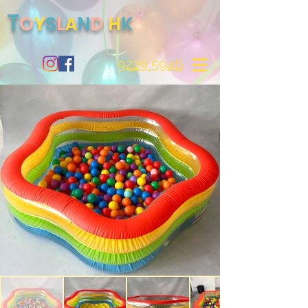
T
O
S
Y
L
N
D
H
K
A
9229 5946